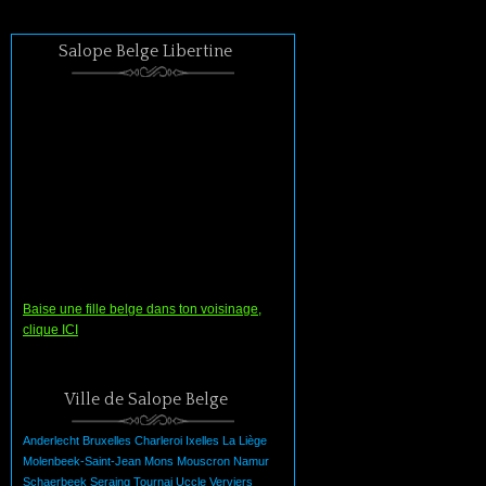
Salope Belge Libertine
Baise une fille belge dans ton voisinage,
clique ICI
Ville de Salope Belge
Anderlecht
Bruxelles
Charleroi
Ixelles
La
Liège
Molenbeek-Saint-Jean
Mons
Mouscron
Namur
Schaerbeek
Seraing
Tournai
Uccle
Verviers