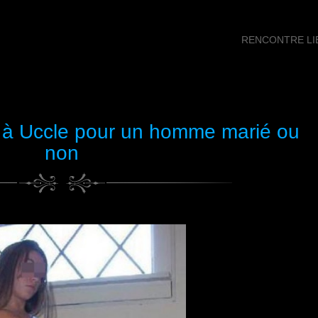
RENCONTRE LIB
 à Uccle pour un homme marié ou
non