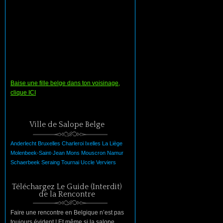
Baise une fille belge dans ton voisinage,
clique ICI
Ville de Salope Belge
Anderlecht
Bruxelles
Charleroi
Ixelles
La
Liège
Molenbeek-Saint-Jean
Mons
Mouscron
Namur
Schaerbeek
Seraing
Tournai
Uccle
Verviers
Téléchargez Le Guide (Interdit)
de la Rencontre
Faire une rencontre en Belgique n’est pas
toujours évident ! Et même si la salope