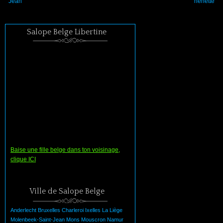
Jean
nénette
Salope Belge Libertine
Baise une fille belge dans ton voisinage,
clique ICI
Ville de Salope Belge
Anderlecht
Bruxelles
Charleroi
Ixelles
La
Liège
Molenbeek-Saint-Jean
Mons
Mouscron
Namur