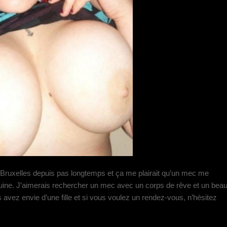
Bruxelles depuis pas longtemps et ça me plairait qu’un mec me
quine. J’aimerais rechercher un mec avec un corps de rêve et un bea
s avez envie d’une fille et si vous voulez un rendez-vous, n’hésitez