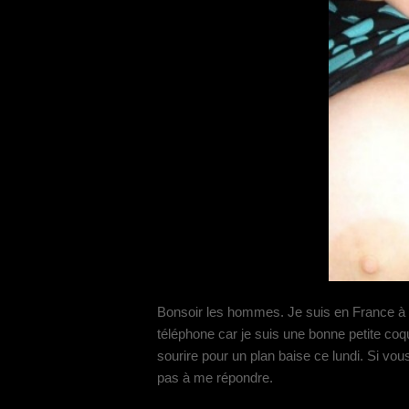
Bonsoir les hommes. Je suis en France à 
téléphone car je suis une bonne petite co
sourire pour un plan baise ce lundi. Si vou
pas à me répondre.