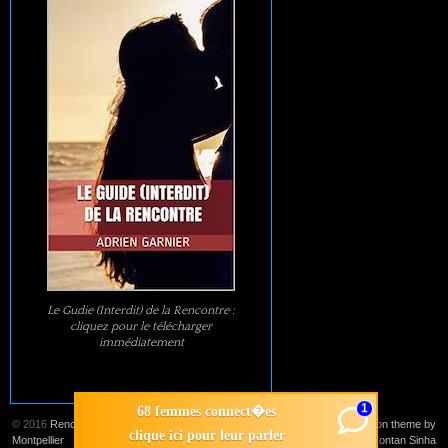
Le Gudie (Interdit) de la Rencontre :
cliquez pour le télécharger
immédiatement
1
68 femmes connect�es
© 2016
Rencontre
Suffusion theme by
clique ici pour leur parler
Montpellier
Sayontan Sinha