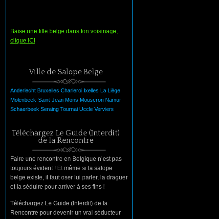
Baise une fille belge dans ton voisinage,
clique ICI
Ville de Salope Belge
Anderlecht
Bruxelles
Charleroi
Ixelles
La
Liège
Molenbeek-Saint-Jean
Mons
Mouscron
Namur
Schaerbeek
Seraing
Tournai
Uccle
Verviers
Téléchargez Le Guide (Interdit)
de la Rencontre
Faire une rencontre en Belgique n’est pas
toujours évident ! Et même si la salope
belge existe, il faut oser lui parler, la draguer
et la séduire pour arriver à ses fins !
Téléchargez Le Guide (Interdit) de la
Rencontre pour devenir un vrai séducteur