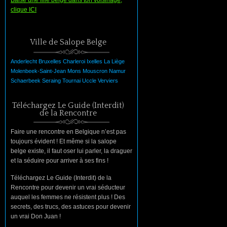
Baise une fille belge dans ton voisinage,
clique ICI
Ville de Salope Belge
Anderlecht
Bruxelles
Charleroi
Ixelles
La
Liège
Molenbeek-Saint-Jean
Mons
Mouscron
Namur
Schaerbeek
Seraing
Tournai
Uccle
Verviers
Téléchargez Le Guide (Interdit)
de la Rencontre
Faire une rencontre en Belgique n’est pas
toujours évident ! Et même si la salope
belge existe, il faut oser lui parler, la draguer
et la séduire pour arriver à ses fins !
Téléchargez Le Guide (Interdit) de la
Rencontre pour devenir un vrai séducteur
auquel les femmes ne résistent plus ! Des
secrets, des trucs, des astuces pour devenir
un vrai Don Juan !