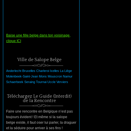
Baise une fille belge dans ton voisinage,
clique ICI
Ville de Salope Belge
Anderlecht
Bruxelles
Charleroi
Ixelles
La
Liège
Molenbeek-Saint-Jean
Mons
Mouscron
Namur
Schaerbeek
Seraing
Tournai
Uccle
Verviers
Téléchargez Le Guide (Interdit)
de la Rencontre
Faire une rencontre en Belgique n’est pas
toujours évident ! Et même si la salope
belge existe, il faut oser lui parler, la draguer
et la séduire pour arriver à ses fins !