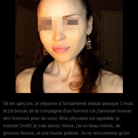
Slt les garçons, je séjourne à Schaerbeek depuis presque 1 mois
et j’ai besoin de la compagnie d’un homme car j’aimerais trouver
des hommes pour du sexe. Mon physique est agréable: je
mesure 1m69, je suis assez mince, j’ai un beau minois, de
grosses fesses, et une lourde poitrine. Je ne rencontrerai qu’un