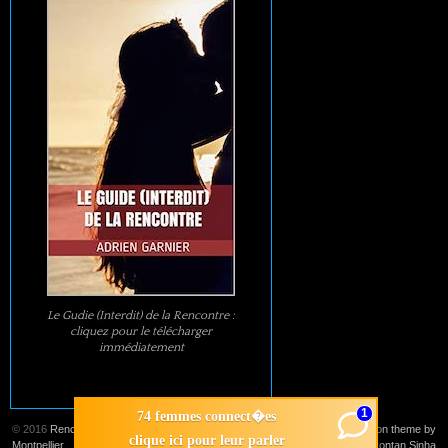
Le Gudie (Interdit) de la Rencontre :
cliquez pour le télécharger
immédiatement
1
74 femmes connect�es
© 2016
Rencontre
Suffusion theme by
clique ici pour leur parler
Montpellier
Sayontan Sinha