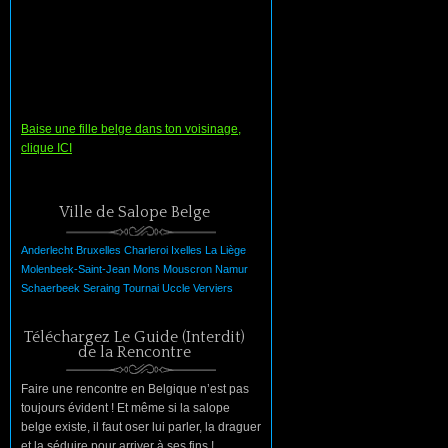
Baise une fille belge dans ton voisinage,
clique ICI
Ville de Salope Belge
Anderlecht
Bruxelles
Charleroi
Ixelles
La
Liège
Molenbeek-Saint-Jean
Mons
Mouscron
Namur
Schaerbeek
Seraing
Tournai
Uccle
Verviers
Téléchargez Le Guide (Interdit)
de la Rencontre
Faire une rencontre en Belgique n’est pas
toujours évident ! Et même si la salope
belge existe, il faut oser lui parler, la draguer
et la séduire pour arriver à ses fins !