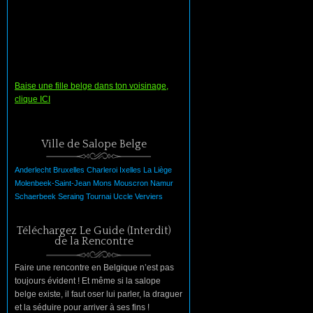
Baise une fille belge dans ton voisinage,
clique ICI
Ville de Salope Belge
Anderlecht
Bruxelles
Charleroi
Ixelles
La
Liège
Molenbeek-Saint-Jean
Mons
Mouscron
Namur
Schaerbeek
Seraing
Tournai
Uccle
Verviers
Téléchargez Le Guide (Interdit)
de la Rencontre
Faire une rencontre en Belgique n’est pas
toujours évident ! Et même si la salope
belge existe, il faut oser lui parler, la draguer
et la séduire pour arriver à ses fins !