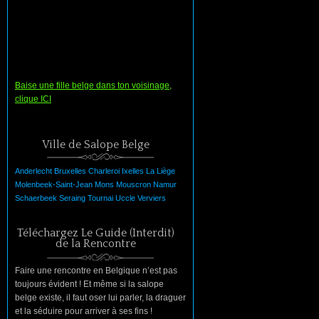
Baise une fille belge dans ton voisinage,
clique ICI
Ville de Salope Belge
Anderlecht
Bruxelles
Charleroi
Ixelles
La
Liège
Molenbeek-Saint-Jean
Mons
Mouscron
Namur
Schaerbeek
Seraing
Tournai
Uccle
Verviers
Téléchargez Le Guide (Interdit)
de la Rencontre
Faire une rencontre en Belgique n’est pas
toujours évident ! Et même si la salope
belge existe, il faut oser lui parler, la draguer
et la séduire pour arriver à ses fins !