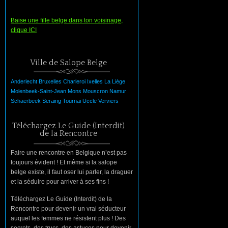
Baise une fille belge dans ton voisinage,
clique ICI
Ville de Salope Belge
Anderlecht
Bruxelles
Charleroi
Ixelles
La
Liège
Molenbeek-Saint-Jean
Mons
Mouscron
Namur
Schaerbeek
Seraing
Tournai
Uccle
Verviers
Téléchargez Le Guide (Interdit)
de la Rencontre
Faire une rencontre en Belgique n’est pas
toujours évident ! Et même si la salope
belge existe, il faut oser lui parler, la draguer
et la séduire pour arriver à ses fins !
Téléchargez Le Guide (Interdit) de la
Rencontre pour devenir un vrai séducteur
auquel les femmes ne résistent plus ! Des
secrets, des trucs, des astuces pour devenir