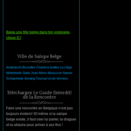
Baise une fille belge dans ton voisinage,
clique ICI
Ville de Salope Belge
Anderlecht
Bruxelles
Charleroi
Ixelles
La
Liège
Molenbeek-Saint-Jean
Mons
Mouscron
Namur
Schaerbeek
Seraing
Tournai
Uccle
Verviers
Téléchargez Le Guide (Interdit)
de la Rencontre
Faire une rencontre en Belgique n’est pas
toujours évident ! Et même si la salope
belge existe, il faut oser lui parler, la draguer
et la séduire pour arriver à ses fins !