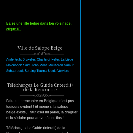
Baise une fille belge dans ton voisinage,
clique ICI
Ville de Salope Belge
Anderlecht
Bruxelles
Charleroi
Ixelles
La
Liège
Molenbeek-Saint-Jean
Mons
Mouscron
Namur
Schaerbeek
Seraing
Tournai
Uccle
Verviers
Téléchargez Le Guide (Interdit)
de la Rencontre
Faire une rencontre en Belgique n’est pas
toujours évident ! Et même si la salope
belge existe, il faut oser lui parler, la draguer
et la séduire pour arriver à ses fins !
Téléchargez Le Guide (Interdit) de la