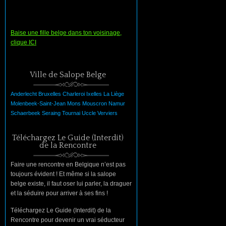
Baise une fille belge dans ton voisinage,
clique ICI
Ville de Salope Belge
Anderlecht
Bruxelles
Charleroi
Ixelles
La
Liège
Molenbeek-Saint-Jean
Mons
Mouscron
Namur
Schaerbeek
Seraing
Tournai
Uccle
Verviers
Téléchargez Le Guide (Interdit)
de la Rencontre
Faire une rencontre en Belgique n’est pas
toujours évident ! Et même si la salope
belge existe, il faut oser lui parler, la draguer
et la séduire pour arriver à ses fins !
Téléchargez Le Guide (Interdit) de la
Rencontre pour devenir un vrai séducteur