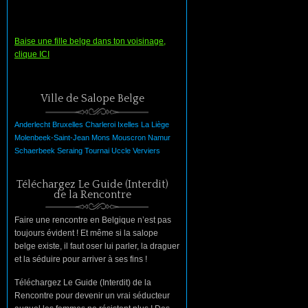
Baise une fille belge dans ton voisinage,
clique ICI
Ville de Salope Belge
Anderlecht
Bruxelles
Charleroi
Ixelles
La
Liège
Molenbeek-Saint-Jean
Mons
Mouscron
Namur
Schaerbeek
Seraing
Tournai
Uccle
Verviers
Téléchargez Le Guide (Interdit)
de la Rencontre
Faire une rencontre en Belgique n’est pas
toujours évident ! Et même si la salope
belge existe, il faut oser lui parler, la draguer
et la séduire pour arriver à ses fins !
Téléchargez Le Guide (Interdit) de la
Rencontre pour devenir un vrai séducteur