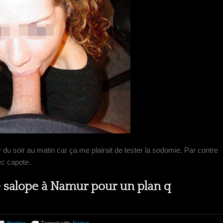
du soir au matin car ça me plairait de tester la sodomie. Par contre
ec capote.
e salope à Namur pour un plan q
libertine
Tagged with:
Namur