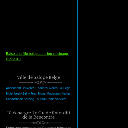
Baise une fille belge dans ton voisinage,
clique ICI
Ville de Salope Belge
Anderlecht
Bruxelles
Charleroi
Ixelles
La
Liège
Molenbeek-Saint-Jean
Mons
Mouscron
Namur
Schaerbeek
Seraing
Tournai
Uccle
Verviers
Téléchargez Le Guide (Interdit)
de la Rencontre
Faire une rencontre en Belgique n’est pas