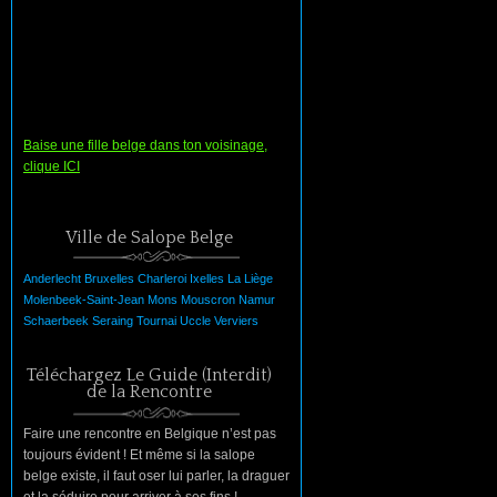
Baise une fille belge dans ton voisinage,
clique ICI
Ville de Salope Belge
Anderlecht
Bruxelles
Charleroi
Ixelles
La
Liège
Molenbeek-Saint-Jean
Mons
Mouscron
Namur
Schaerbeek
Seraing
Tournai
Uccle
Verviers
Téléchargez Le Guide (Interdit)
de la Rencontre
Faire une rencontre en Belgique n’est pas
toujours évident ! Et même si la salope
belge existe, il faut oser lui parler, la draguer
et la séduire pour arriver à ses fins !