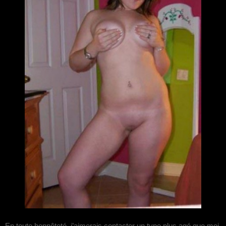
En toute honnêteté, j’aimerais contacter un type plus agé que moi