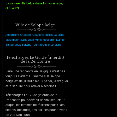
Baise une fille belge dans ton voisinage,
clique ICI
Ville de Salope Belge
Anderlecht
Bruxelles
Charleroi
Ixelles
La
Liège
Molenbeek-Saint-Jean
Mons
Mouscron
Namur
Schaerbeek
Seraing
Tournai
Uccle
Verviers
Téléchargez Le Guide (Interdit)
de la Rencontre
Faire une rencontre en Belgique n’est pas
toujours évident ! Et même si la salope
belge existe, il faut oser lui parler, la draguer
et la séduire pour arriver à ses fins !
Téléchargez Le Guide (Interdit) de la
Rencontre pour devenir un vrai séducteur
auquel les femmes ne résistent plus ! Des
secrets, des trucs, des astuces pour devenir
un vrai Don Juan !