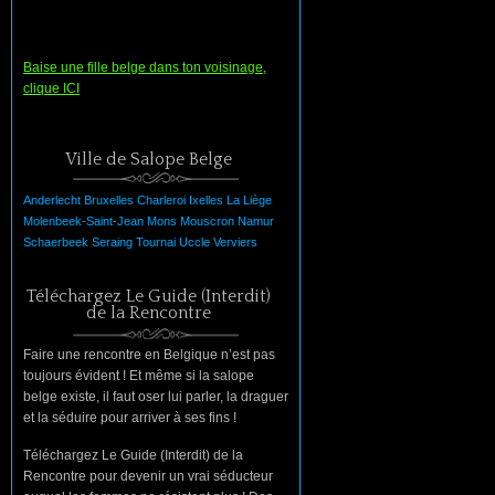
Baise une fille belge dans ton voisinage,
clique ICI
Ville de Salope Belge
Anderlecht
Bruxelles
Charleroi
Ixelles
La
Liège
Molenbeek-Saint-Jean
Mons
Mouscron
Namur
Schaerbeek
Seraing
Tournai
Uccle
Verviers
Téléchargez Le Guide (Interdit)
de la Rencontre
Faire une rencontre en Belgique n’est pas
toujours évident ! Et même si la salope
belge existe, il faut oser lui parler, la draguer
et la séduire pour arriver à ses fins !
Téléchargez Le Guide (Interdit) de la
Rencontre pour devenir un vrai séducteur